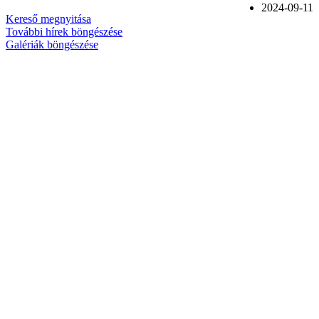
2024-09-11
Kereső megnyitása
További hírek böngészése
Galériák böngészése