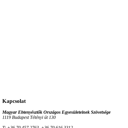
Kapcsolat
Magyar Ebtenyésztők Országos Egyesületeinek Szövetsége
1119 Budapest Tétényi út 130
T:
+36 70 457 2763, +36 70 616 3312