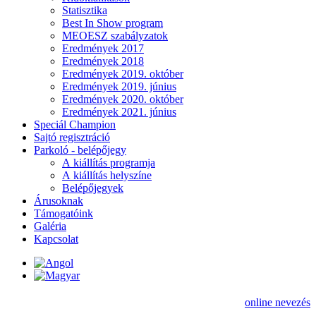
Statisztika
Best In Show program
MEOESZ szabályzatok
Eredmények 2017
Eredmények 2018
Eredmények 2019. október
Eredmények 2019. június
Eredmények 2020. október
Eredmények 2021. június
Speciál Champion
Sajtó regisztráció
Parkoló - belépőjegy
A kiállítás programja
A kiállítás helyszíne
Belépőjegyek
Árusoknak
Támogatóink
Galéria
Kapcsolat
online nevezés