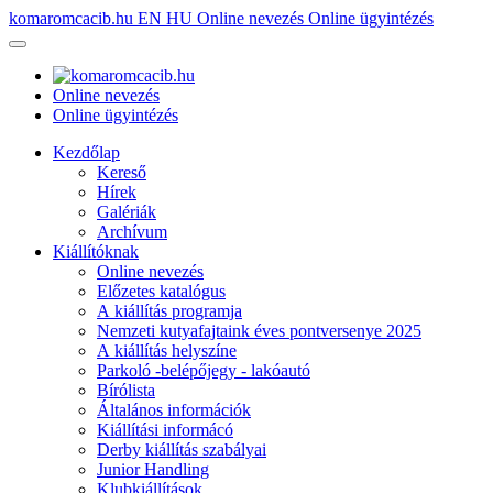
komaromcacib.hu
EN
HU
Online nevezés
Online ügyintézés
Online nevezés
Online ügyintézés
Kezdőlap
Kereső
Hírek
Galériák
Archívum
Kiállítóknak
Online nevezés
Előzetes katalógus
A kiállítás programja
Nemzeti kutyafajtaink éves pontversenye 2025
A kiállítás helyszíne
Parkoló -belépőjegy - lakóautó
Bírólista
Általános információk
Kiállítási informácó
Derby kiállítás szabályai
Junior Handling
Klubkiállítások