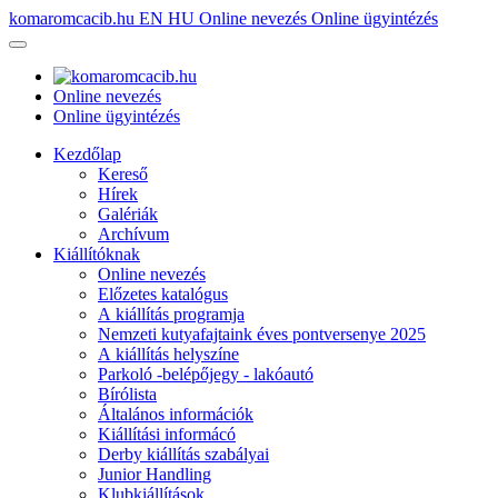
komaromcacib.hu
EN
HU
Online nevezés
Online ügyintézés
Online nevezés
Online ügyintézés
Kezdőlap
Kereső
Hírek
Galériák
Archívum
Kiállítóknak
Online nevezés
Előzetes katalógus
A kiállítás programja
Nemzeti kutyafajtaink éves pontversenye 2025
A kiállítás helyszíne
Parkoló -belépőjegy - lakóautó
Bírólista
Általános információk
Kiállítási informácó
Derby kiállítás szabályai
Junior Handling
Klubkiállítások