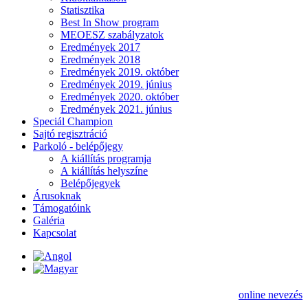
Statisztika
Best In Show program
MEOESZ szabályzatok
Eredmények 2017
Eredmények 2018
Eredmények 2019. október
Eredmények 2019. június
Eredmények 2020. október
Eredmények 2021. június
Speciál Champion
Sajtó regisztráció
Parkoló - belépőjegy
A kiállítás programja
A kiállítás helyszíne
Belépőjegyek
Árusoknak
Támogatóink
Galéria
Kapcsolat
online nevezés