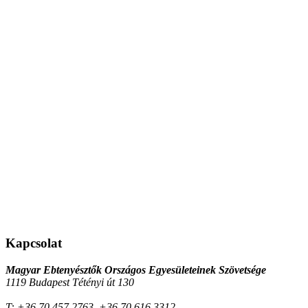
Kapcsolat
Magyar Ebtenyésztők Országos Egyesületeinek Szövetsége
1119 Budapest Tétényi út 130
T:
+36 70 457 2763, +36 70 616 3312