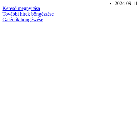
2024-09-11
Kereső megnyitása
További hírek böngészése
Galériák böngészése