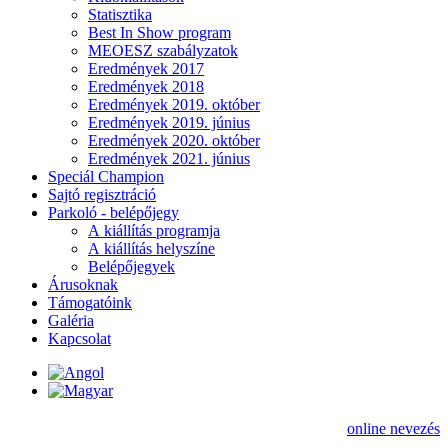
Statisztika
Best In Show program
MEOESZ szabályzatok
Eredmények 2017
Eredmények 2018
Eredmények 2019. október
Eredmények 2019. június
Eredmények 2020. október
Eredmények 2021. június
Speciál Champion
Sajtó regisztráció
Parkoló - belépőjegy
A kiállítás programja
A kiállítás helyszíne
Belépőjegyek
Árusoknak
Támogatóink
Galéria
Kapcsolat
online nevezés