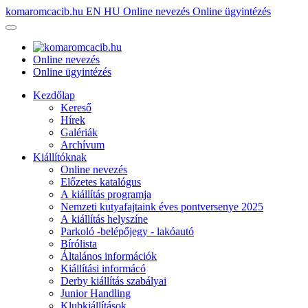
komaromcacib.hu
EN
HU
Online nevezés
Online ügyintézés
Online nevezés
Online ügyintézés
Kezdőlap
Kereső
Hírek
Galériák
Archívum
Kiállítóknak
Online nevezés
Előzetes katalógus
A kiállítás programja
Nemzeti kutyafajtaink éves pontversenye 2025
A kiállítás helyszíne
Parkoló -belépőjegy - lakóautó
Bírólista
Általános információk
Kiállítási informácó
Derby kiállítás szabályai
Junior Handling
Klubkiállítások