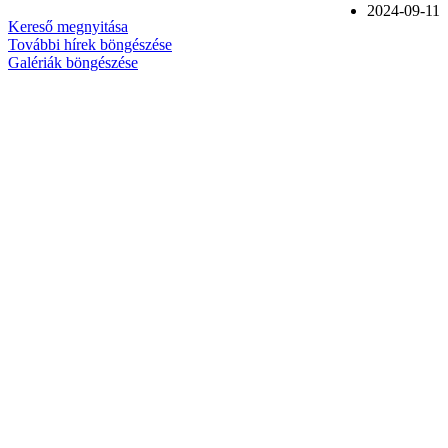
2024-09-11
Kereső megnyitása
További hírek böngészése
Galériák böngészése