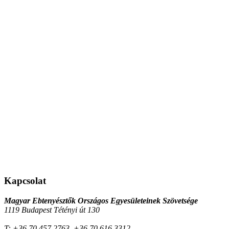
Kapcsolat
Magyar Ebtenyésztők Országos Egyesületeinek Szövetsége
1119 Budapest Tétényi út 130
T:
+36 70 457 2763, +36 70 616 3312