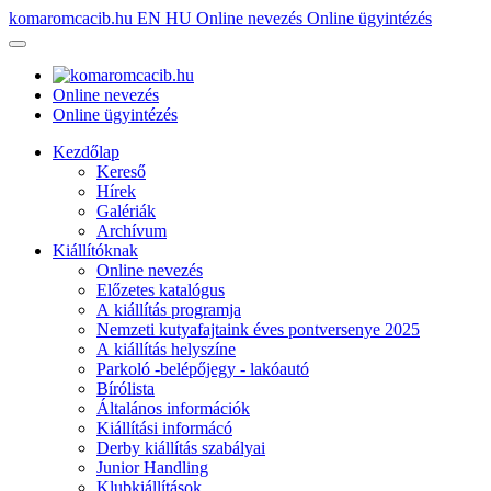
komaromcacib.hu
EN
HU
Online nevezés
Online ügyintézés
Online nevezés
Online ügyintézés
Kezdőlap
Kereső
Hírek
Galériák
Archívum
Kiállítóknak
Online nevezés
Előzetes katalógus
A kiállítás programja
Nemzeti kutyafajtaink éves pontversenye 2025
A kiállítás helyszíne
Parkoló -belépőjegy - lakóautó
Bírólista
Általános információk
Kiállítási informácó
Derby kiállítás szabályai
Junior Handling
Klubkiállítások