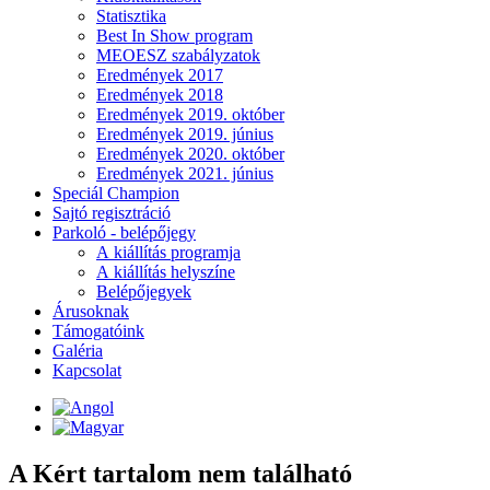
Statisztika
Best In Show program
MEOESZ szabályzatok
Eredmények 2017
Eredmények 2018
Eredmények 2019. október
Eredmények 2019. június
Eredmények 2020. október
Eredmények 2021. június
Speciál Champion
Sajtó regisztráció
Parkoló - belépőjegy
A kiállítás programja
A kiállítás helyszíne
Belépőjegyek
Árusoknak
Támogatóink
Galéria
Kapcsolat
A Kért tartalom nem található