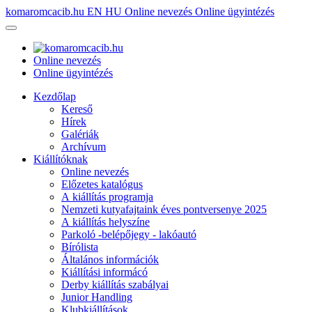
komaromcacib.hu
EN
HU
Online nevezés
Online ügyintézés
Online nevezés
Online ügyintézés
Kezdőlap
Kereső
Hírek
Galériák
Archívum
Kiállítóknak
Online nevezés
Előzetes katalógus
A kiállítás programja
Nemzeti kutyafajtaink éves pontversenye 2025
A kiállítás helyszíne
Parkoló -belépőjegy - lakóautó
Bírólista
Általános információk
Kiállítási informácó
Derby kiállítás szabályai
Junior Handling
Klubkiállítások