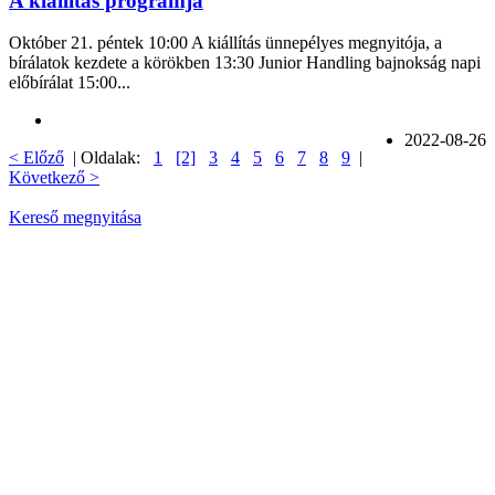
A kiállítás programja
Október 21. péntek 10:00 A kiállítás ünnepélyes megnyitója, a
bírálatok kezdete a körökben 13:30 Junior Handling bajnokság napi
előbírálat 15:00...
2022-08-26
< Előző
| Oldalak:
1
[2]
3
4
5
6
7
8
9
|
Következő >
Kereső megnyitása