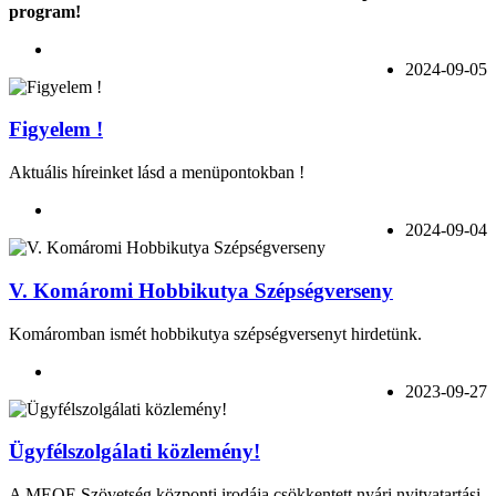
program!
2024-09-05
Figyelem !
Aktuális híreinket lásd a menüpontokban !
2024-09-04
V. Komáromi Hobbikutya Szépségverseny
Komáromban ismét hobbikutya szépségversenyt hirdetünk.
2023-09-27
Ügyfélszolgálati közlemény!
A MEOE Szövetség központi irodája csökkentett nyári nyitvatartási