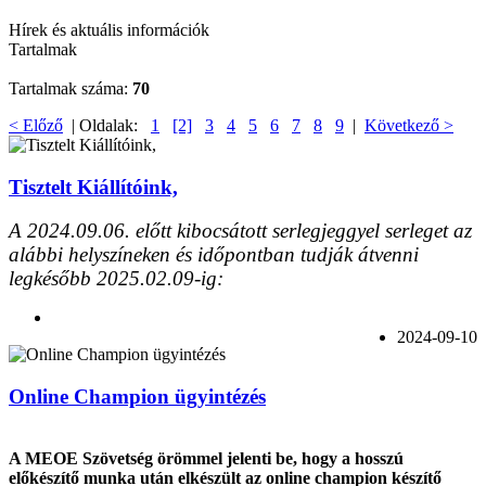
Hírek és aktuális információk
Tartalmak
Tartalmak száma:
70
< Előző
| Oldalak:
1
[2]
3
4
5
6
7
8
9
|
Következő >
Tisztelt Kiállítóink,
A 2024.09.06. előtt kibocsátott serlegjeggyel serleget az
alábbi helyszíneken és időpontban tudják átvenni
legkésőbb 2025.02.09-ig:
2024-09-10
Online Champion ügyintézés
A MEOE Szövetség örömmel jelenti be, hogy a hosszú
előkészítő munka után elkészült az online champion készítő