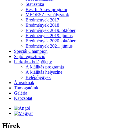
Statisztika
Best In Show program
MEOESZ szabályzatok
Eredmények 2017
Eredmények 2018
Eredmények 2019. október
Eredmények 2019. június
Eredmények 2020. október
Eredmények 2021. június
Speciál Champion
Sajtó regisztráció
Parkoló - belépőjegy
A kiállítás programja
A kiállítás helyszíne
Belépőjegyek
Árusoknak
Támogatóink
Galéria
Kapcsolat
Hírek