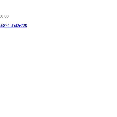
00:00
as6874fd5d2e729