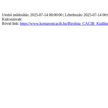
Utolsó módosítás: 2025-07-14 00:00:00 | Létrehozás: 2025-07-14 00:
Kulcsszavak:
Rövid link:
https://www.komaromcacib.hu/Birolista_CACIB_Kiallit