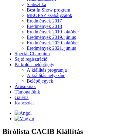
Statisztika
Best In Show program
MEOESZ szabályzatok
Eredmények 2017
Eredmények 2018
Eredmények 2019. október
Eredmények 2019. június
Eredmények 2020. október
Eredmények 2021. június
Speciál Champion
Sajtó regisztráció
Parkoló - belépőjegy
A kiállítás programja
A kiállítás helyszíne
Belépőjegyek
Árusoknak
Támogatóink
Galéria
Kapcsolat
Bírólista CACIB Kiállítás