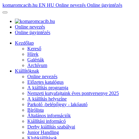
komaromcacib.hu
EN
HU
Online nevezés
Online ügyintézés
Online nevezés
Online ügyintézés
Kezdőlap
Kereső
Hírek
Galériák
Archívum
Kiállítóknak
Online nevezés
Előzetes katalógus
A kiállítás programja
Nemzeti kutyafajtaink éves pontversenye 2025
A kiállítás helyszíne
Parkoló -belépőjegy - lakóautó
Bírólista
Általános információk
Kiállítási informácó
Derby kiállítás szabályai
Junior Handling
Klubkiállítások