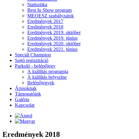
Statisztika
Best In Show program
MEOESZ szabályzatok
Eredmények 2017
Eredmények 2018
Eredmények 2019. október
Eredmények 2019. június
Eredmények 2020. október
Eredmények 2021. június
Speciál Champion
Sajtó regisztráció
Parkoló - belépőjegy
A kiállítás programja
A kiállítás helyszíne
Belépőjegyek
Árusoknak
Támogatóink
Galéria
Kapcsolat
Eredmények 2018