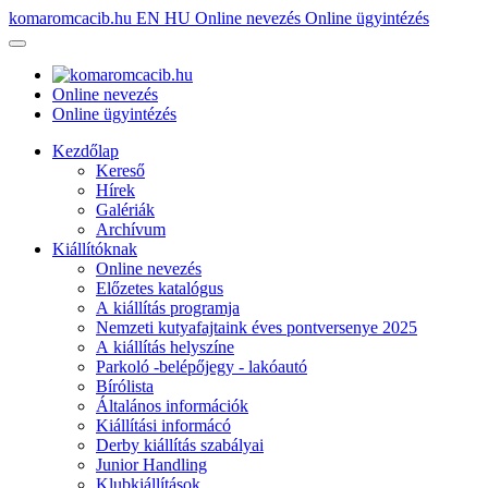
komaromcacib.hu
EN
HU
Online nevezés
Online ügyintézés
Online nevezés
Online ügyintézés
Kezdőlap
Kereső
Hírek
Galériák
Archívum
Kiállítóknak
Online nevezés
Előzetes katalógus
A kiállítás programja
Nemzeti kutyafajtaink éves pontversenye 2025
A kiállítás helyszíne
Parkoló -belépőjegy - lakóautó
Bírólista
Általános információk
Kiállítási informácó
Derby kiállítás szabályai
Junior Handling
Klubkiállítások