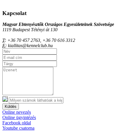
Kapcsolat
Magyar Ebtenyésztők Országos Egyesületeinek Szövetsége
1119 Budapest Tétényi út 130
T:
+36 70 457 2763, +36 70 616 3312
E:
kiallitas@kennelclub.hu
Küldés
Online nevezés
Online ügyintézés
Facebook oldal
Youtube csatorna