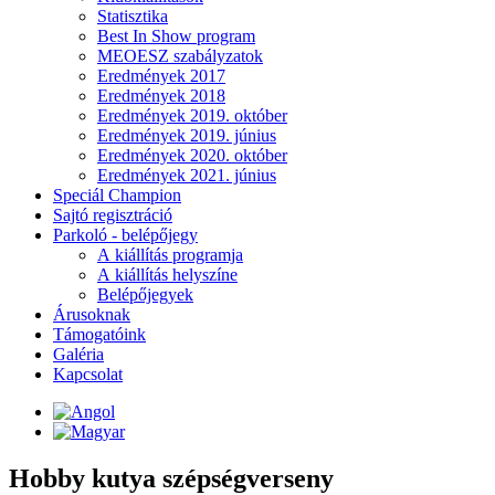
Statisztika
Best In Show program
MEOESZ szabályzatok
Eredmények 2017
Eredmények 2018
Eredmények 2019. október
Eredmények 2019. június
Eredmények 2020. október
Eredmények 2021. június
Speciál Champion
Sajtó regisztráció
Parkoló - belépőjegy
A kiállítás programja
A kiállítás helyszíne
Belépőjegyek
Árusoknak
Támogatóink
Galéria
Kapcsolat
Hobby kutya szépségverseny