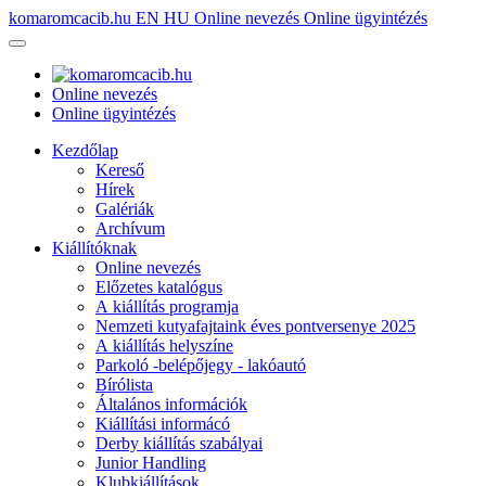
komaromcacib.hu
EN
HU
Online nevezés
Online ügyintézés
Online nevezés
Online ügyintézés
Kezdőlap
Kereső
Hírek
Galériák
Archívum
Kiállítóknak
Online nevezés
Előzetes katalógus
A kiállítás programja
Nemzeti kutyafajtaink éves pontversenye 2025
A kiállítás helyszíne
Parkoló -belépőjegy - lakóautó
Bírólista
Általános információk
Kiállítási informácó
Derby kiállítás szabályai
Junior Handling
Klubkiállítások