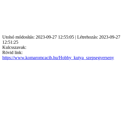
Utolsó módosítás: 2023-09-27 12:55:05 | Létrehozás: 2023-09-27
12:51:25
Kulcsszavak:
Rövid link:
https://www.komaromcacib.hu/Hobby_kutya_szepsegverseny